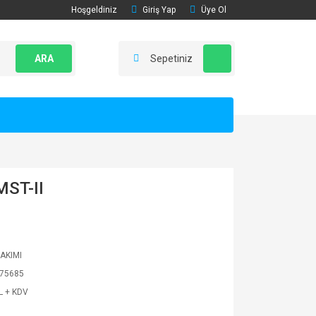
Hoşgeldiniz
Giriş Yap
Üye Ol
ARA
Sepetiniz
ST-II
TAKIMI
75685
L + KDV