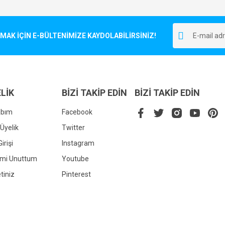
Bu ürüne ilk yorumu siz yapın!
r.
K İÇİN E-BÜLTENİMİZE KAYDOLABİLİRSİNİZ!
Yorum Yaz
LİK
BİZİ TAKİP EDİN
BİZİ TAKİP EDİN
abım
Facebook
Üyelik
Twitter
irişi
Instagram
Gönder
emi Unuttum
Youtube
tiniz
Pinterest