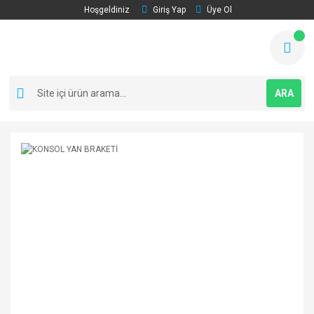
Hoşgeldiniz
Giriş Yap
Üye Ol
ARA