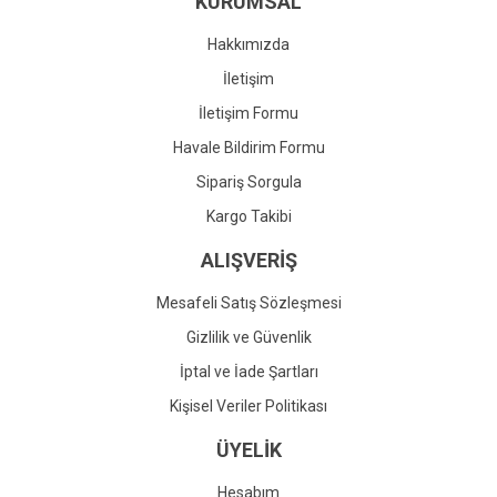
KURUMSAL
Ürün fiyatı diğer sitelerden daha pahalı.
Bu ürüne benzer farklı alternatifler olmalı.
Hakkımızda
İletişim
İletişim Formu
Havale Bildirim Formu
Gönder
Sipariş Sorgula
Kargo Takibi
ALIŞVERİŞ
Mesafeli Satış Sözleşmesi
Gizlilik ve Güvenlik
İptal ve İade Şartları
Kişisel Veriler Politikası
ÜYELİK
Hesabım