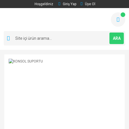
Hoşgeldiniz
Giriş Yap
Üye Ol
ARA