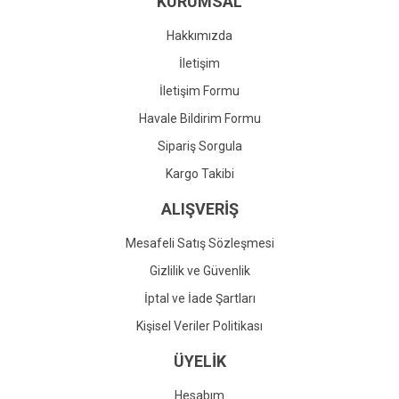
KURUMSAL
Ürün fiyatı diğer sitelerden daha pahalı.
Bu ürüne benzer farklı alternatifler olmalı.
Hakkımızda
İletişim
İletişim Formu
Havale Bildirim Formu
Gönder
Sipariş Sorgula
Kargo Takibi
ALIŞVERİŞ
Mesafeli Satış Sözleşmesi
Gizlilik ve Güvenlik
İptal ve İade Şartları
Kişisel Veriler Politikası
ÜYELİK
Hesabım