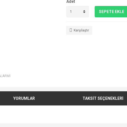
Adet
SEPETE EKLE
Karşılaştır
ALARMI
YORUMLAR
TAKSİT SEÇENEKLERİ
e diğer konularda yetersiz gördüğünüz noktaları öneri formunu kullanarak tarafımı