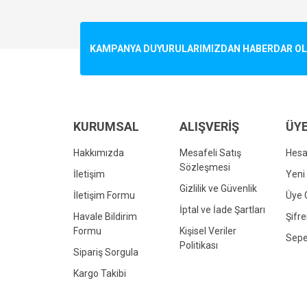
Görüş ve önerileriniz için teşekkür ederiz.
Ürün resmi kalitesiz, bozuk veya görüntülenemiyo
KAMPANYA DUYURULARIMIZDAN HABERDAR OLMA
Ürün açıklamasında eksik bilgiler bulunuyor.
Ürün bilgilerinde hatalar bulunuyor.
Ürün fiyatı diğer sitelerden daha pahalı.
Bu ürüne benzer farklı alternatifler olmalı.
KURUMSAL
ALIŞVERİŞ
ÜYE
Hakkımızda
Mesafeli Satış
Hes
Sözleşmesi
İletişim
Yeni 
Gizlilik ve Güvenlik
İletişim Formu
Üye G
İptal ve İade Şartları
Havale Bildirim
Şifr
Formu
Kişisel Veriler
Sepe
Politikası
Sipariş Sorgula
Kargo Takibi