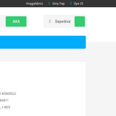
Hoşgeldiniz
Giriş Yap
Üye Ol
ARA
Sepetiniz
O KONSOLU
66811
L + KDV