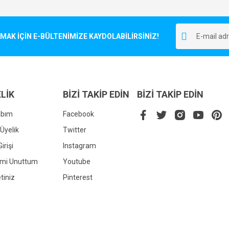
Bu ürüne ilk yorumu siz yapın!
r.
K İÇİN E-BÜLTENİMİZE KAYDOLABİLİRSİNİZ!
Yorum Yaz
LİK
BİZİ TAKİP EDİN
BİZİ TAKİP EDİN
abım
Facebook
Üyelik
Twitter
irişi
Instagram
Gönder
emi Unuttum
Youtube
tiniz
Pinterest