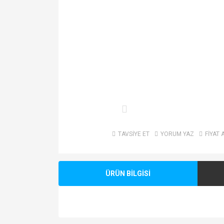
TAVSİYE ET
YORUM YAZ
FİYAT 
ÜRÜN BİLGİSİ
Bu ürünün fiyat bilgisi, resim, ürün açıklamalarında v