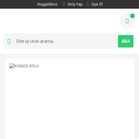
Hoşgeldiniz
Giriş Yap
Üye Ol
ARA