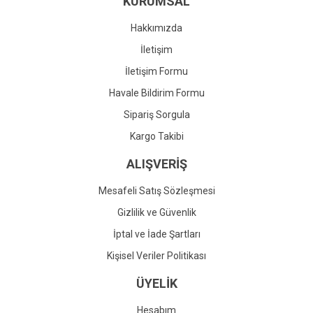
KURUMSAL
Ürün fiyatı diğer sitelerden daha pahalı.
Bu ürüne benzer farklı alternatifler olmalı.
Hakkımızda
İletişim
İletişim Formu
Havale Bildirim Formu
Gönder
Sipariş Sorgula
Kargo Takibi
ALIŞVERİŞ
Mesafeli Satış Sözleşmesi
Gizlilik ve Güvenlik
İptal ve İade Şartları
Kişisel Veriler Politikası
ÜYELİK
Hesabım