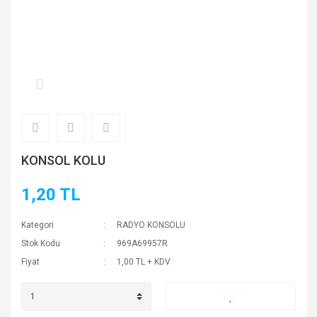
KONSOL KOLU
1,20 TL
Kategori
RADYO KONSOLU
Stok Kodu
969A69957R
Fiyat
1,00 TL + KDV