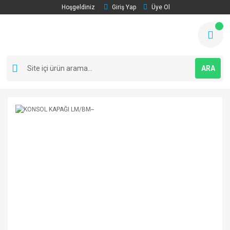
Hoşgeldiniz
Giriş Yap
Üye Ol
ARA