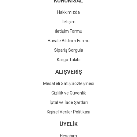
KURUMSAL
Ürün fiyatı diğer sitelerden daha pahalı.
Bu ürüne benzer farklı alternatifler olmalı.
Hakkımızda
İletişim
İletişim Formu
Havale Bildirim Formu
Gönder
Sipariş Sorgula
Kargo Takibi
ALIŞVERİŞ
Mesafeli Satış Sözleşmesi
Gizlilik ve Güvenlik
İptal ve İade Şartları
Kişisel Veriler Politikası
ÜYELİK
Hesabım