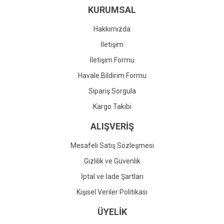
KURUMSAL
Ürün fiyatı diğer sitelerden daha pahalı.
Bu ürüne benzer farklı alternatifler olmalı.
Hakkımızda
İletişim
İletişim Formu
Havale Bildirim Formu
Gönder
Sipariş Sorgula
Kargo Takibi
ALIŞVERİŞ
Mesafeli Satış Sözleşmesi
Gizlilik ve Güvenlik
İptal ve İade Şartları
Kişisel Veriler Politikası
ÜYELİK