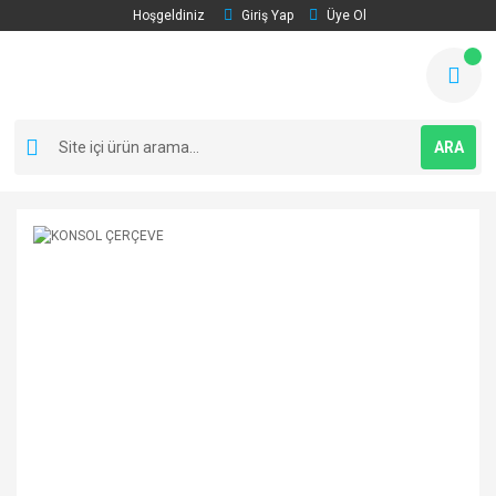
Hoşgeldiniz
Giriş Yap
Üye Ol
ARA