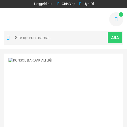
Hoşgeldiniz
Giriş Yap
Üye Ol
ARA