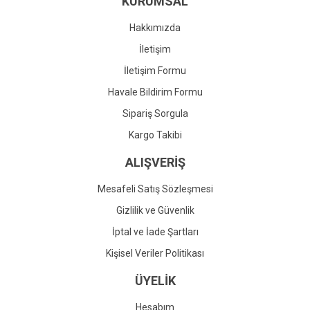
KURUMSAL
Ürün fiyatı diğer sitelerden daha pahalı.
Bu ürüne benzer farklı alternatifler olmalı.
Hakkımızda
İletişim
İletişim Formu
Havale Bildirim Formu
Gönder
Sipariş Sorgula
Kargo Takibi
ALIŞVERİŞ
Mesafeli Satış Sözleşmesi
Gizlilik ve Güvenlik
İptal ve İade Şartları
Kişisel Veriler Politikası
ÜYELİK
Hesabım