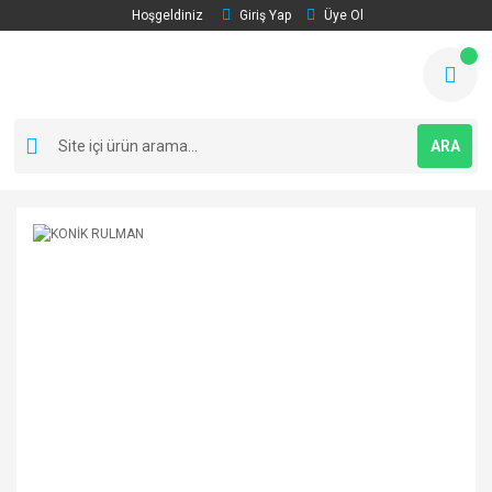
Hoşgeldiniz
Giriş Yap
Üye Ol
ARA