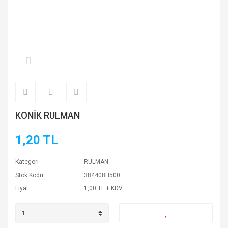
KONİK RULMAN
1,20 TL
Kategori
RULMAN
Stok Kodu
384408H500
Fiyat
1,00 TL + KDV