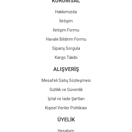
KURUMSAL
Ürün fiyatı diğer sitelerden daha pahalı.
Bu ürüne benzer farklı alternatifler olmalı.
Hakkımızda
İletişim
İletişim Formu
Havale Bildirim Formu
Gönder
Sipariş Sorgula
Kargo Takibi
ALIŞVERİŞ
Mesafeli Satış Sözleşmesi
Gizlilik ve Güvenlik
İptal ve İade Şartları
Kişisel Veriler Politikası
ÜYELİK
Hesabım