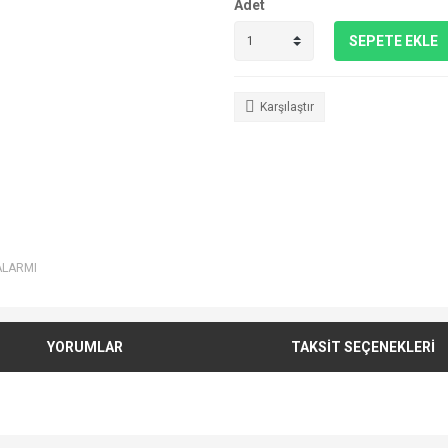
Adet
SEPETE EKLE
Karşılaştır
ALARMI
YORUMLAR
TAKSİT SEÇENEKLERİ
e diğer konularda yetersiz gördüğünüz noktaları öneri formunu kullanarak tarafımı