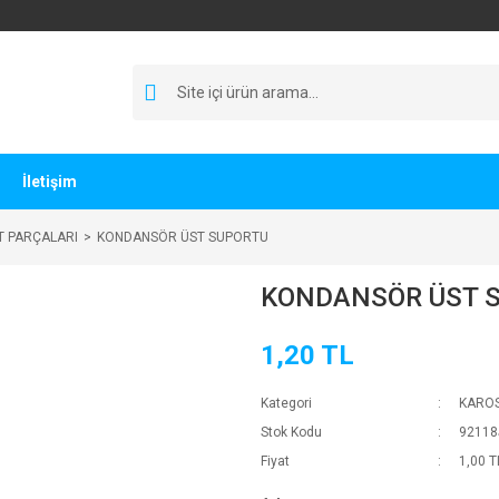
İletişim
T PARÇALARI
KONDANSÖR ÜST SUPORTU
KONDANSÖR ÜST 
1,20 TL
Kategori
KAROS
Stok Kodu
92118
Fiyat
1,00 T