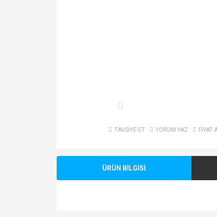
TAVSİYE ET
YORUM YAZ
FİYAT 
ÜRÜN BİLGİSİ
Bu ürünün fiyat bilgisi, resim, ürün açıklamalarında v