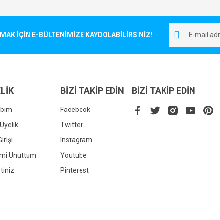
Bu ürüne ilk yorumu siz yapın!
r.
K İÇİN E-BÜLTENİMİZE KAYDOLABİLİRSİNİZ!
Yorum Yaz
LİK
BİZİ TAKİP EDİN
BİZİ TAKİP EDİN
abım
Facebook
Üyelik
Twitter
irişi
Instagram
Gönder
emi Unuttum
Youtube
tiniz
Pinterest