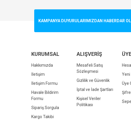
Görüş ve önerileriniz için teşekkür ederiz.
Ürün resmi kalitesiz, bozuk veya görüntülenemiyo
KAMPANYA DUYURULARIMIZDAN HABERDAR OLMA
Ürün açıklamasında eksik bilgiler bulunuyor.
Ürün bilgilerinde hatalar bulunuyor.
Ürün fiyatı diğer sitelerden daha pahalı.
Bu ürüne benzer farklı alternatifler olmalı.
KURUMSAL
ALIŞVERİŞ
ÜYE
Hakkımızda
Mesafeli Satış
Hes
Sözleşmesi
İletişim
Yeni 
Gizlilik ve Güvenlik
İletişim Formu
Üye G
İptal ve İade Şartları
Havale Bildirim
Şifr
Formu
Kişisel Veriler
Sepe
Politikası
Sipariş Sorgula
Kargo Takibi