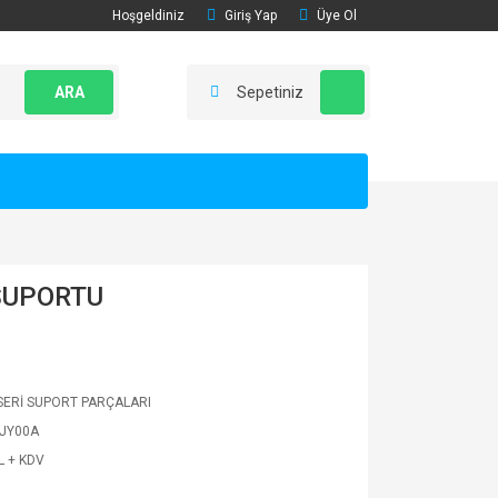
Hoşgeldiniz
Giriş Yap
Üye Ol
ARA
Sepetiniz
SUPORTU
ERİ SUPORT PARÇALARI
JY00A
L + KDV