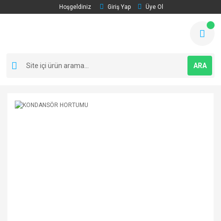
Hoşgeldiniz
Giriş Yap
Üye Ol
ARA