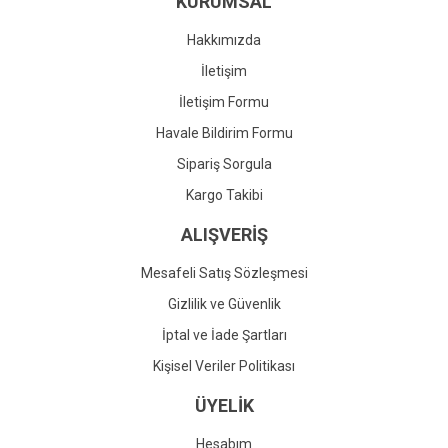
KURUMSAL
Ürün fiyatı diğer sitelerden daha pahalı.
Bu ürüne benzer farklı alternatifler olmalı.
Hakkımızda
İletişim
İletişim Formu
Havale Bildirim Formu
Gönder
Sipariş Sorgula
Kargo Takibi
ALIŞVERİŞ
Mesafeli Satış Sözleşmesi
Gizlilik ve Güvenlik
İptal ve İade Şartları
Kişisel Veriler Politikası
ÜYELİK
Hesabım