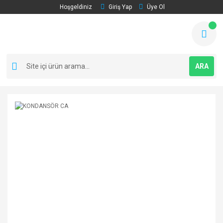
Hoşgeldiniz
Giriş Yap
Üye Ol
ARA