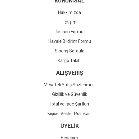
KURUMSAL
Ürün fiyatı diğer sitelerden daha pahalı.
Bu ürüne benzer farklı alternatifler olmalı.
Hakkımızda
İletişim
İletişim Formu
Havale Bildirim Formu
Gönder
Sipariş Sorgula
Kargo Takibi
ALIŞVERİŞ
Mesafeli Satış Sözleşmesi
Gizlilik ve Güvenlik
İptal ve İade Şartları
Kişisel Veriler Politikası
ÜYELİK
Hesabım