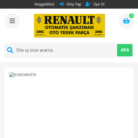
Hoşgeldiniz
Giriş Yap
Üye Ol
0
ARA