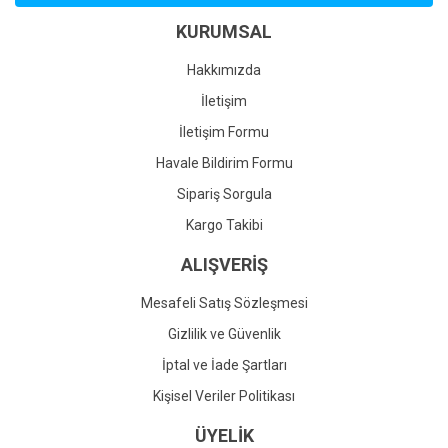
Ürün bilgilerinde hatalar bulunuyor.
KURUMSAL
Ürün fiyatı diğer sitelerden daha pahalı.
Bu ürüne benzer farklı alternatifler olmalı.
Hakkımızda
İletişim
İletişim Formu
Havale Bildirim Formu
Gönder
Sipariş Sorgula
Kargo Takibi
ALIŞVERİŞ
Mesafeli Satış Sözleşmesi
Gizlilik ve Güvenlik
İptal ve İade Şartları
Kişisel Veriler Politikası
ÜYELİK