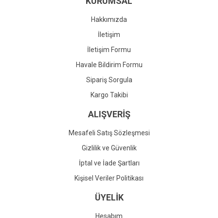
KURUMSAL
Ürün fiyatı diğer sitelerden daha pahalı.
Bu ürüne benzer farklı alternatifler olmalı.
Hakkımızda
İletişim
İletişim Formu
Havale Bildirim Formu
Gönder
Sipariş Sorgula
Kargo Takibi
ALIŞVERİŞ
Mesafeli Satış Sözleşmesi
Gizlilik ve Güvenlik
İptal ve İade Şartları
Kişisel Veriler Politikası
ÜYELİK
Hesabım