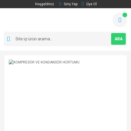
Hoşgeldiniz
Giriş Yap
Üye Ol
ARA