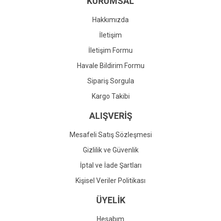
KURUMSAL
Ürün fiyatı diğer sitelerden daha pahalı.
Bu ürüne benzer farklı alternatifler olmalı.
Hakkımızda
İletişim
İletişim Formu
Havale Bildirim Formu
Gönder
Sipariş Sorgula
Kargo Takibi
ALIŞVERİŞ
Mesafeli Satış Sözleşmesi
Gizlilik ve Güvenlik
İptal ve İade Şartları
Kişisel Veriler Politikası
ÜYELİK
Hesabım