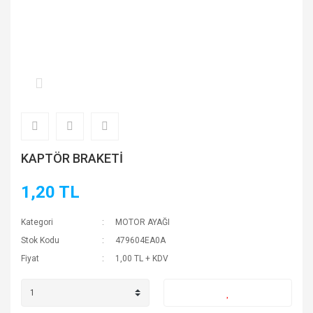
KAPTÖR BRAKETİ
1,20 TL
Kategori
MOTOR AYAĞI
Stok Kodu
479604EA0A
Fiyat
1,00 TL + KDV