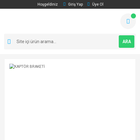
Hoşgeldiniz
Giriş Yap
Üye Ol
ARA