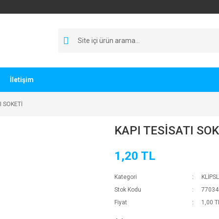
İletişim
I SOKETİ
KAPI TESİSATI SOK
1,20 TL
Kategori
KLİPS
Stok Kodu
77034
Fiyat
1,00 T