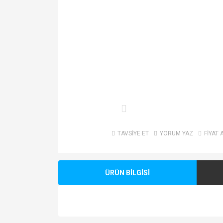
TAVSİYE ET
YORUM YAZ
FİYAT 
ÜRÜN BİLGİSİ
Bu ürünün fiyat bilgisi, resim, ürün açıklamalarında v