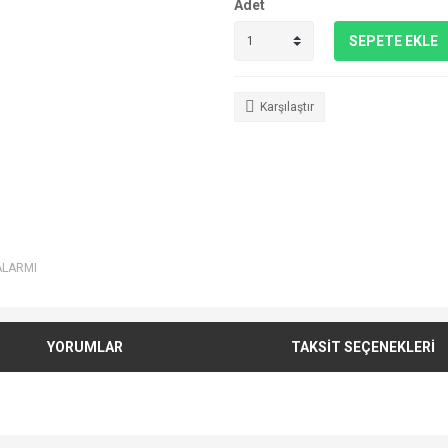
Adet
SEPETE EKLE
Karşılaştır
ALARMI
YORUMLAR
TAKSİT SEÇENEKLERİ
e diğer konularda yetersiz gördüğünüz noktaları öneri formunu kullanarak tarafımı