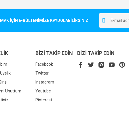
Bu ürüne ilk yorumu siz yapın!
r.
K İÇİN E-BÜLTENİMİZE KAYDOLABİLİRSİNİZ!
Yorum Yaz
LİK
BİZİ TAKİP EDİN
BİZİ TAKİP EDİN
abım
Facebook
Üyelik
Twitter
irişi
Instagram
Gönder
emi Unuttum
Youtube
tiniz
Pinterest