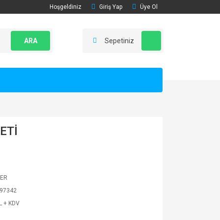
Hoşgeldiniz
Giriş Yap
Üye Ol
ARA
Sepetiniz
ETİ
LER
97342
L + KDV