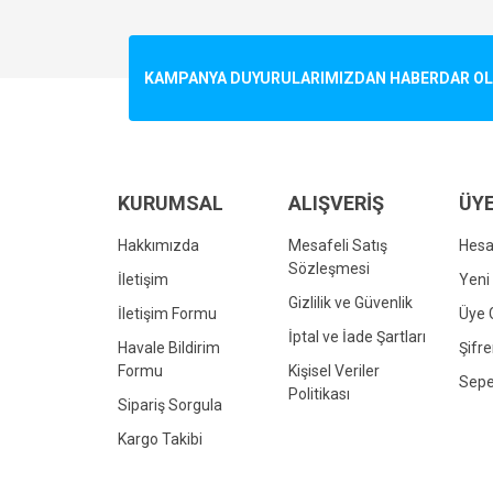
Görüş ve önerileriniz için teşekkür ederiz.
Ürün resmi kalitesiz, bozuk veya görüntülenemiyo
KAMPANYA DUYURULARIMIZDAN HABERDAR OLMA
Ürün açıklamasında eksik bilgiler bulunuyor.
Ürün bilgilerinde hatalar bulunuyor.
Ürün fiyatı diğer sitelerden daha pahalı.
Bu ürüne benzer farklı alternatifler olmalı.
KURUMSAL
ALIŞVERİŞ
ÜYE
Hakkımızda
Mesafeli Satış
Hes
Sözleşmesi
İletişim
Yeni 
Gizlilik ve Güvenlik
İletişim Formu
Üye G
İptal ve İade Şartları
Havale Bildirim
Şifr
Formu
Kişisel Veriler
Sepe
Politikası
Sipariş Sorgula
Kargo Takibi