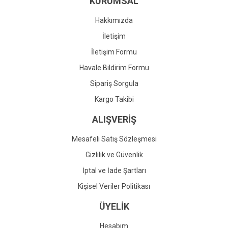
KURUMSAL
Ürün fiyatı diğer sitelerden daha pahalı.
Bu ürüne benzer farklı alternatifler olmalı.
Hakkımızda
İletişim
İletişim Formu
Havale Bildirim Formu
Gönder
Sipariş Sorgula
Kargo Takibi
ALIŞVERİŞ
Mesafeli Satış Sözleşmesi
Gizlilik ve Güvenlik
İptal ve İade Şartları
Kişisel Veriler Politikası
ÜYELİK
Hesabım