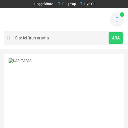
Hoşgeldiniz
Giriş Yap
Üye Ol
ARA