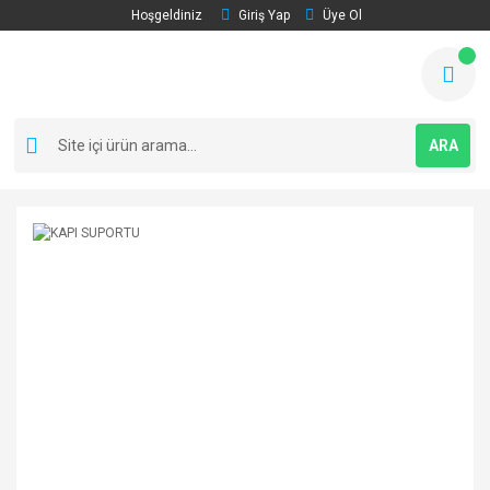
Hoşgeldiniz
Giriş Yap
Üye Ol
ARA