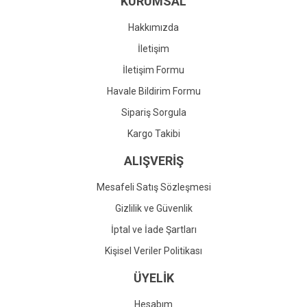
KURUMSAL
Ürün fiyatı diğer sitelerden daha pahalı.
Bu ürüne benzer farklı alternatifler olmalı.
Hakkımızda
İletişim
İletişim Formu
Havale Bildirim Formu
Gönder
Sipariş Sorgula
Kargo Takibi
ALIŞVERİŞ
Mesafeli Satış Sözleşmesi
Gizlilik ve Güvenlik
İptal ve İade Şartları
Kişisel Veriler Politikası
ÜYELİK
Hesabım