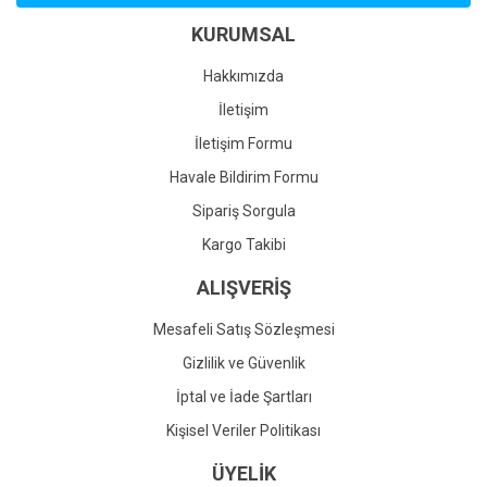
Ürün bilgilerinde hatalar bulunuyor.
KURUMSAL
Ürün fiyatı diğer sitelerden daha pahalı.
Bu ürüne benzer farklı alternatifler olmalı.
Hakkımızda
İletişim
İletişim Formu
Havale Bildirim Formu
Gönder
Sipariş Sorgula
Kargo Takibi
ALIŞVERİŞ
Mesafeli Satış Sözleşmesi
Gizlilik ve Güvenlik
İptal ve İade Şartları
Kişisel Veriler Politikası
ÜYELİK