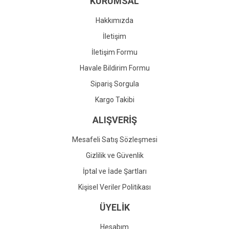
KURUMSAL
Ürün fiyatı diğer sitelerden daha pahalı.
Bu ürüne benzer farklı alternatifler olmalı.
Hakkımızda
İletişim
İletişim Formu
Havale Bildirim Formu
Gönder
Sipariş Sorgula
Kargo Takibi
ALIŞVERİŞ
Mesafeli Satış Sözleşmesi
Gizlilik ve Güvenlik
İptal ve İade Şartları
Kişisel Veriler Politikası
ÜYELİK
Hesabım