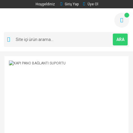
Hoşgeldiniz
Giriş Yap
Üye Ol
ARA