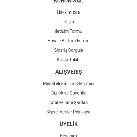
KURUMSAL
Ürün fiyatı diğer sitelerden daha pahalı.
Bu ürüne benzer farklı alternatifler olmalı.
Hakkımızda
İletişim
İletişim Formu
Havale Bildirim Formu
Gönder
Sipariş Sorgula
Kargo Takibi
ALIŞVERİŞ
Mesafeli Satış Sözleşmesi
Gizlilik ve Güvenlik
İptal ve İade Şartları
Kişisel Veriler Politikası
ÜYELİK
Hesabım