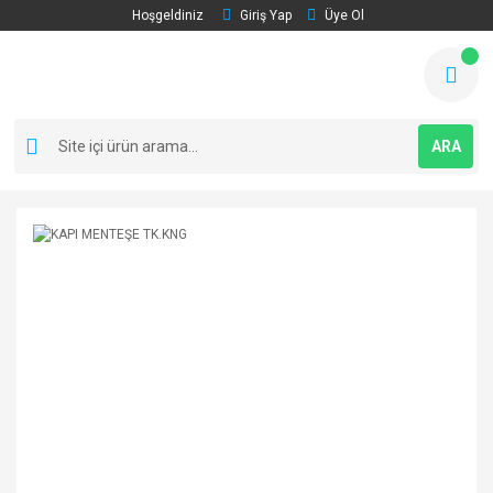
Hoşgeldiniz
Giriş Yap
Üye Ol
ARA