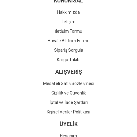
KURUMSAL
Ürün fiyatı diğer sitelerden daha pahalı.
Bu ürüne benzer farklı alternatifler olmalı.
Hakkımızda
İletişim
İletişim Formu
Havale Bildirim Formu
Gönder
Sipariş Sorgula
Kargo Takibi
ALIŞVERİŞ
Mesafeli Satış Sözleşmesi
Gizlilik ve Güvenlik
İptal ve İade Şartları
Kişisel Veriler Politikası
ÜYELİK
Hesabım