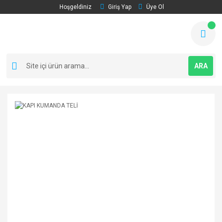
Hoşgeldiniz
Giriş Yap
Üye Ol
ARA