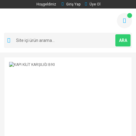
Hoşgeldiniz
Giriş Yap
Üye Ol
ARA