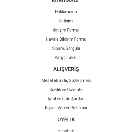
KURUMSAL
Ürün fiyatı diğer sitelerden daha pahalı.
Bu ürüne benzer farklı alternatifler olmalı.
Hakkımızda
İletişim
İletişim Formu
Havale Bildirim Formu
Gönder
Sipariş Sorgula
Kargo Takibi
ALIŞVERİŞ
Mesafeli Satış Sözleşmesi
Gizlilik ve Güvenlik
İptal ve İade Şartları
Kişisel Veriler Politikası
ÜYELİK
Hesabım