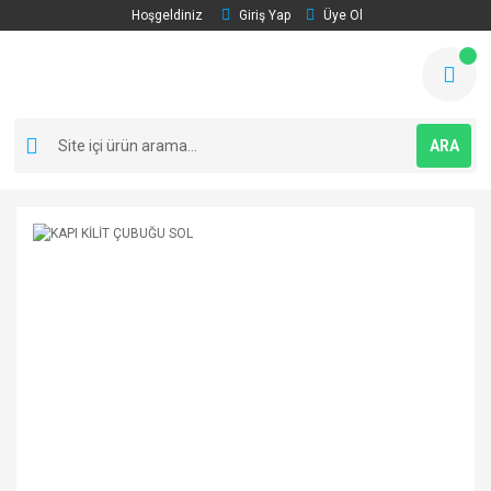
Hoşgeldiniz
Giriş Yap
Üye Ol
ARA