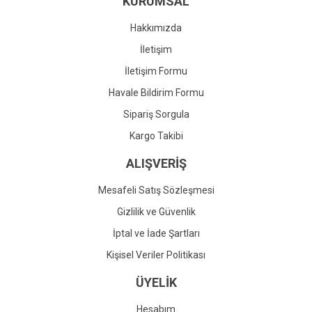
KURUMSAL
Ürün fiyatı diğer sitelerden daha pahalı.
Bu ürüne benzer farklı alternatifler olmalı.
Hakkımızda
İletişim
İletişim Formu
Havale Bildirim Formu
Gönder
Sipariş Sorgula
Kargo Takibi
ALIŞVERİŞ
Mesafeli Satış Sözleşmesi
Gizlilik ve Güvenlik
İptal ve İade Şartları
Kişisel Veriler Politikası
ÜYELİK
Hesabım