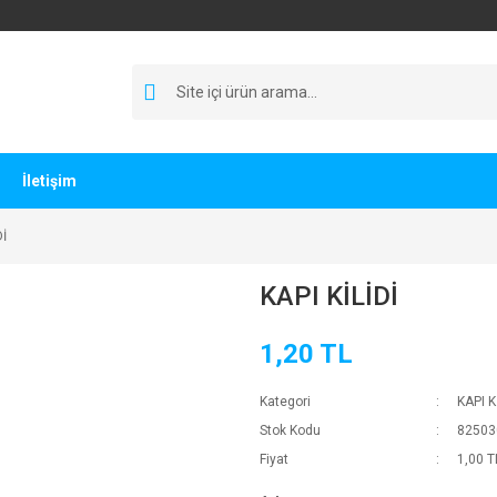
İletişim
Dİ
KAPI KİLİDİ
1,20 TL
Kategori
KAPI K
Stok Kodu
82503
Fiyat
1,00 T