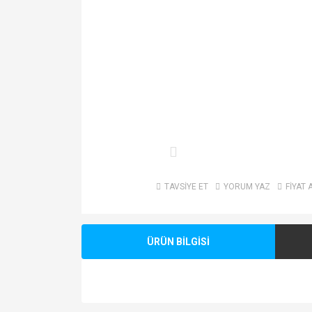
TAVSİYE ET
YORUM YAZ
FİYAT 
ÜRÜN BİLGİSİ
Bu ürünün fiyat bilgisi, resim, ürün açıklamalarında v