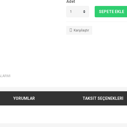
Adet
SEPETE EKLE
Karşılaştır
ALARMI
YORUMLAR
TAKSİT SEÇENEKLERİ
e diğer konularda yetersiz gördüğünüz noktaları öneri formunu kullanarak tarafımı