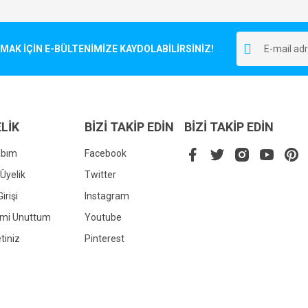
Bu ürüne ilk yorumu siz yapın!
r.
K İÇİN E-BÜLTENİMİZE KAYDOLABİLİRSİNİZ!
Yorum Yaz
LİK
BİZİ TAKİP EDİN
BİZİ TAKİP EDİN
abım
Facebook
Üyelik
Twitter
irişi
Instagram
Gönder
emi Unuttum
Youtube
tiniz
Pinterest