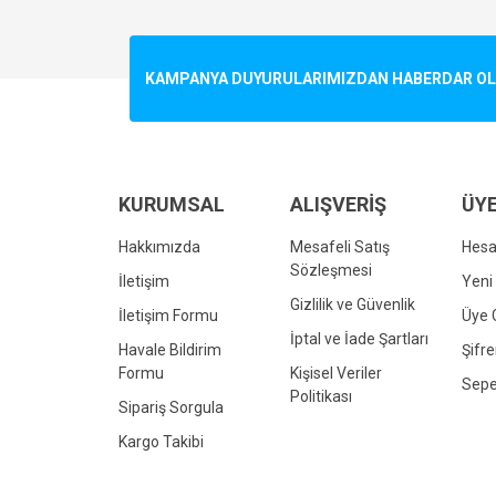
Görüş ve önerileriniz için teşekkür ederiz.
Ürün resmi kalitesiz, bozuk veya görüntülenemiyo
KAMPANYA DUYURULARIMIZDAN HABERDAR OLMA
Ürün açıklamasında eksik bilgiler bulunuyor.
Ürün bilgilerinde hatalar bulunuyor.
Ürün fiyatı diğer sitelerden daha pahalı.
Bu ürüne benzer farklı alternatifler olmalı.
KURUMSAL
ALIŞVERİŞ
ÜYE
Hakkımızda
Mesafeli Satış
Hes
Sözleşmesi
İletişim
Yeni 
Gizlilik ve Güvenlik
İletişim Formu
Üye G
İptal ve İade Şartları
Havale Bildirim
Şifr
Formu
Kişisel Veriler
Sepe
Politikası
Sipariş Sorgula
Kargo Takibi