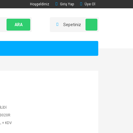
Hoşgeldiniz
Giriş Yap
Üye Ol
ARA
Sepetiniz
İLİDİ
0020R
L + KDV