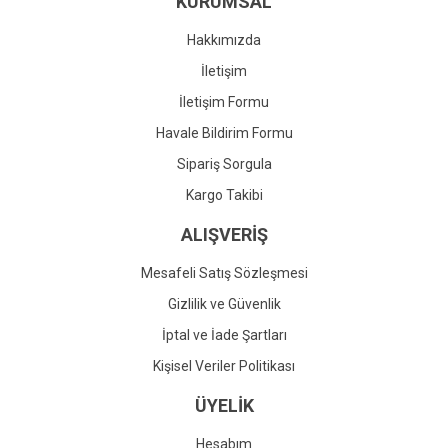
KURUMSAL
Ürün fiyatı diğer sitelerden daha pahalı.
Bu ürüne benzer farklı alternatifler olmalı.
Hakkımızda
İletişim
İletişim Formu
Havale Bildirim Formu
Gönder
Sipariş Sorgula
Kargo Takibi
ALIŞVERİŞ
Mesafeli Satış Sözleşmesi
Gizlilik ve Güvenlik
İptal ve İade Şartları
Kişisel Veriler Politikası
ÜYELİK
Hesabım