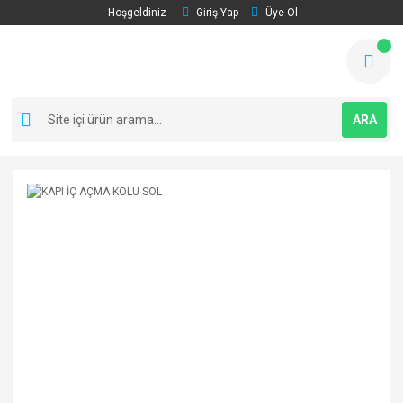
Hoşgeldiniz
Giriş Yap
Üye Ol
ARA