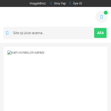
Hoşgeldiniz
Giriş Yap
Üye Ol
ARA