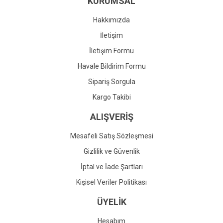
KURUMSAL
Ürün fiyatı diğer sitelerden daha pahalı.
Bu ürüne benzer farklı alternatifler olmalı.
Hakkımızda
İletişim
İletişim Formu
Havale Bildirim Formu
Gönder
Sipariş Sorgula
Kargo Takibi
ALIŞVERİŞ
Mesafeli Satış Sözleşmesi
Gizlilik ve Güvenlik
İptal ve İade Şartları
Kişisel Veriler Politikası
ÜYELİK
Hesabım