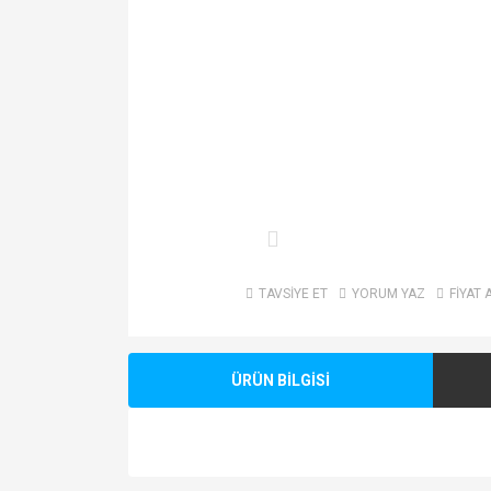
TAVSİYE ET
YORUM YAZ
FİYAT 
ÜRÜN BİLGİSİ
Bu ürünün fiyat bilgisi, resim, ürün açıklamalarında v