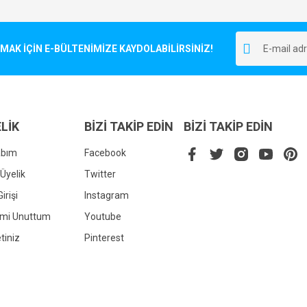
Bu ürüne ilk yorumu siz yapın!
r.
K İÇİN E-BÜLTENİMİZE KAYDOLABİLİRSİNİZ!
Yorum Yaz
LİK
BİZİ TAKİP EDİN
BİZİ TAKİP EDİN
abım
Facebook
Üyelik
Twitter
irişi
Instagram
Gönder
emi Unuttum
Youtube
tiniz
Pinterest