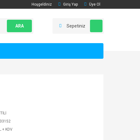
Hoşgeldiniz
Giriş Yap
Üye Ol
ARA
Sepetiniz
TİLİ
33152
L + KDV