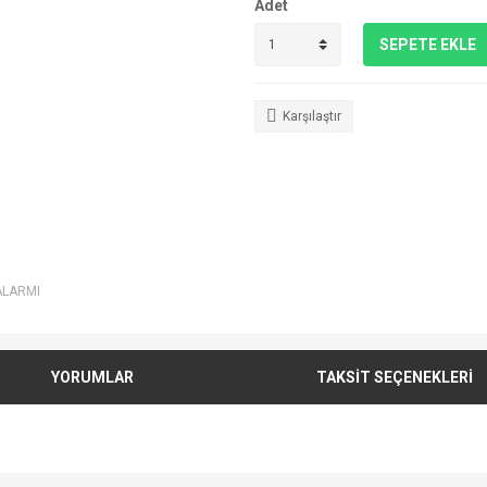
Adet
SEPETE EKLE
Karşılaştır
ALARMI
YORUMLAR
TAKSİT SEÇENEKLERİ
e diğer konularda yetersiz gördüğünüz noktaları öneri formunu kullanarak tarafımı