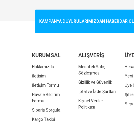
Görüş ve önerileriniz için teşekkür ederiz.
Ürün resmi kalitesiz, bozuk veya görüntülenemiyo
KAMPANYA DUYURULARIMIZDAN HABERDAR OLMA
Ürün açıklamasında eksik bilgiler bulunuyor.
Ürün bilgilerinde hatalar bulunuyor.
Ürün fiyatı diğer sitelerden daha pahalı.
Bu ürüne benzer farklı alternatifler olmalı.
KURUMSAL
ALIŞVERİŞ
ÜYE
Hakkımızda
Mesafeli Satış
Hes
Sözleşmesi
İletişim
Yeni 
Gizlilik ve Güvenlik
İletişim Formu
Üye G
İptal ve İade Şartları
Havale Bildirim
Şifr
Formu
Kişisel Veriler
Sepe
Politikası
Sipariş Sorgula
Kargo Takibi