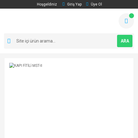
Hoşgeldiniz
Giriş Yap
Üye Ol
ARA