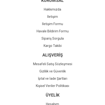
KURUMSAL
Ürün fiyatı diğer sitelerden daha pahalı.
Bu ürüne benzer farklı alternatifler olmalı.
Hakkımızda
İletişim
İletişim Formu
Havale Bildirim Formu
Gönder
Sipariş Sorgula
Kargo Takibi
ALIŞVERİŞ
Mesafeli Satış Sözleşmesi
Gizlilik ve Güvenlik
İptal ve İade Şartları
Kişisel Veriler Politikası
ÜYELİK
Hesabım