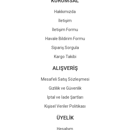
KURUMSAL
Ürün fiyatı diğer sitelerden daha pahalı.
Bu ürüne benzer farklı alternatifler olmalı.
Hakkımızda
İletişim
İletişim Formu
Havale Bildirim Formu
Gönder
Sipariş Sorgula
Kargo Takibi
ALIŞVERİŞ
Mesafeli Satış Sözleşmesi
Gizlilik ve Güvenlik
İptal ve İade Şartları
Kişisel Veriler Politikası
ÜYELİK
Hesabım