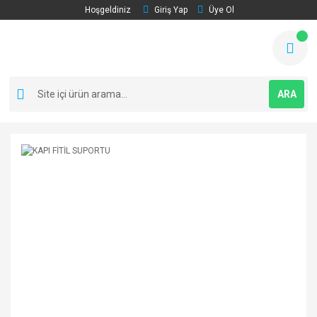
Hoşgeldiniz
Giriş Yap
Üye Ol
ARA