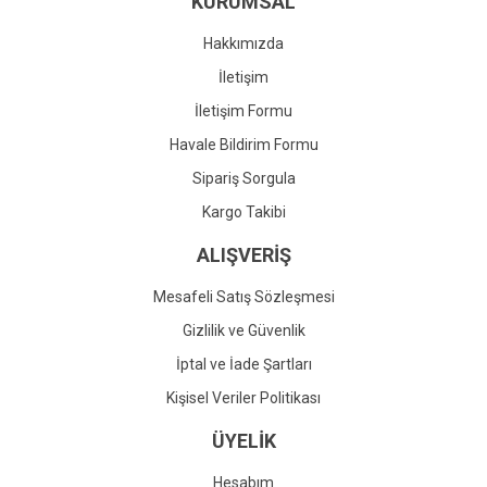
KURUMSAL
Ürün fiyatı diğer sitelerden daha pahalı.
Bu ürüne benzer farklı alternatifler olmalı.
Hakkımızda
İletişim
İletişim Formu
Havale Bildirim Formu
Gönder
Sipariş Sorgula
Kargo Takibi
ALIŞVERİŞ
Mesafeli Satış Sözleşmesi
Gizlilik ve Güvenlik
İptal ve İade Şartları
Kişisel Veriler Politikası
ÜYELİK
Hesabım