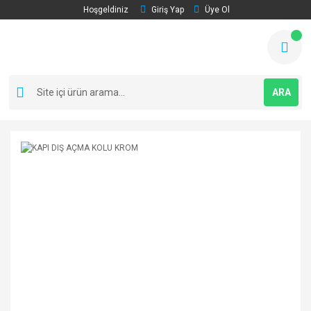
Hoşgeldiniz
Giriş Yap
Üye Ol
ARA