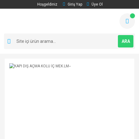
Hoşgeldiniz
Giriş Yap
Üye Ol
ARA