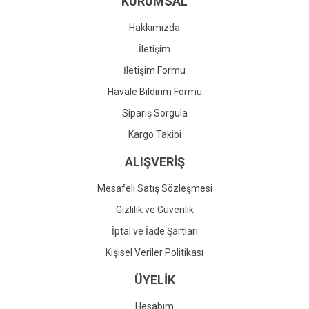
KURUMSAL
Ürün fiyatı diğer sitelerden daha pahalı.
Bu ürüne benzer farklı alternatifler olmalı.
Hakkımızda
İletişim
İletişim Formu
Havale Bildirim Formu
Gönder
Sipariş Sorgula
Kargo Takibi
ALIŞVERİŞ
Mesafeli Satış Sözleşmesi
Gizlilik ve Güvenlik
İptal ve İade Şartları
Kişisel Veriler Politikası
ÜYELİK
Hesabım