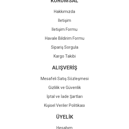
KURUMSAL
Ürün fiyatı diğer sitelerden daha pahalı.
Bu ürüne benzer farklı alternatifler olmalı.
Hakkımızda
İletişim
İletişim Formu
Havale Bildirim Formu
Gönder
Sipariş Sorgula
Kargo Takibi
ALIŞVERİŞ
Mesafeli Satış Sözleşmesi
Gizlilik ve Güvenlik
İptal ve İade Şartları
Kişisel Veriler Politikası
ÜYELİK
Hesabım