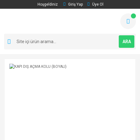
Hoşgeldiniz
Giriş Yap
Üye Ol
ARA