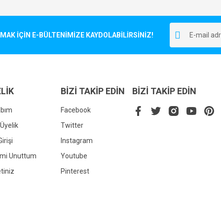
Bu ürüne ilk yorumu siz yapın!
r.
K İÇİN E-BÜLTENİMİZE KAYDOLABİLİRSİNİZ!
Yorum Yaz
LİK
BİZİ TAKİP EDİN
BİZİ TAKİP EDİN
abım
Facebook
Üyelik
Twitter
irişi
Instagram
Gönder
emi Unuttum
Youtube
tiniz
Pinterest