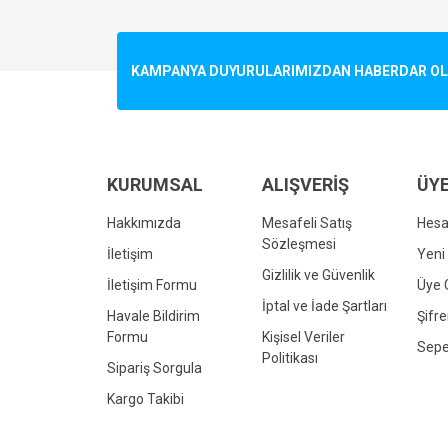
Görüş ve önerileriniz için teşekkür ederiz.
Ürün resmi kalitesiz, bozuk veya görüntülenemiyo
KAMPANYA DUYURULARIMIZDAN HABERDAR OLMA
Ürün açıklamasında eksik bilgiler bulunuyor.
Ürün bilgilerinde hatalar bulunuyor.
Ürün fiyatı diğer sitelerden daha pahalı.
Bu ürüne benzer farklı alternatifler olmalı.
KURUMSAL
ALIŞVERİŞ
ÜYE
Hakkımızda
Mesafeli Satış
Hes
Sözleşmesi
İletişim
Yeni 
Gizlilik ve Güvenlik
İletişim Formu
Üye G
İptal ve İade Şartları
Havale Bildirim
Şifr
Formu
Kişisel Veriler
Sepe
Politikası
Sipariş Sorgula
Kargo Takibi