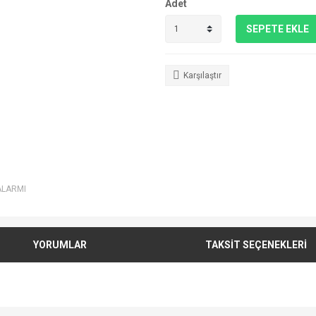
Adet
SEPETE EKLE
Karşılaştır
ALARMI
YORUMLAR
TAKSİT SEÇENEKLERİ
e diğer konularda yetersiz gördüğünüz noktaları öneri formunu kullanarak tarafımı