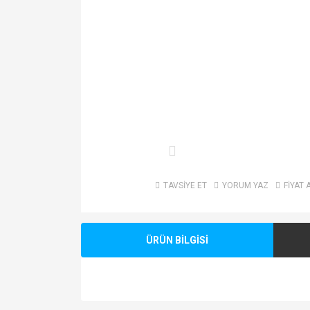
TAVSİYE ET
YORUM YAZ
FİYAT 
ÜRÜN BİLGİSİ
Bu ürünün fiyat bilgisi, resim, ürün açıklamalarında v