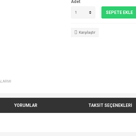
Adet
SEPETE EKLE
Karşılaştır
ALARMI
YORUMLAR
TAKSİT SEÇENEKLERİ
e diğer konularda yetersiz gördüğünüz noktaları öneri formunu kullanarak tarafımı