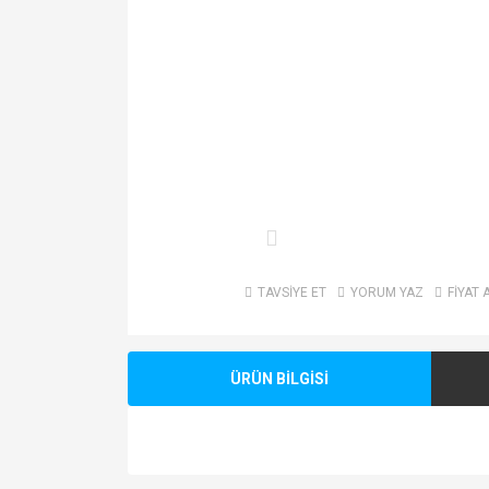
TAVSİYE ET
YORUM YAZ
FİYAT 
ÜRÜN BİLGİSİ
Bu ürünün fiyat bilgisi, resim, ürün açıklamalarında v