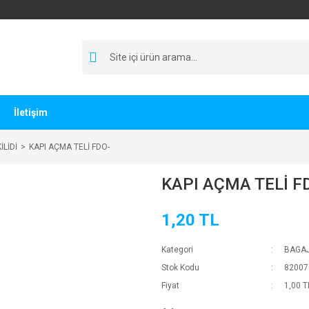
İletişim
LİDİ
KAPI AÇMA TELİ FDO-
KAPI AÇMA TELİ F
1,20 TL
Kategori
BAGAJ
Stok Kodu
82007
Fiyat
1,00 T