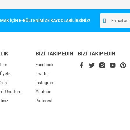
Bu ürüne ilk yorumu siz yapın!
r.
K İÇİN E-BÜLTENİMİZE KAYDOLABİLİRSİNİZ!
Yorum Yaz
LİK
BİZİ TAKİP EDİN
BİZİ TAKİP EDİN
abım
Facebook
Üyelik
Twitter
irişi
Instagram
Gönder
emi Unuttum
Youtube
tiniz
Pinterest