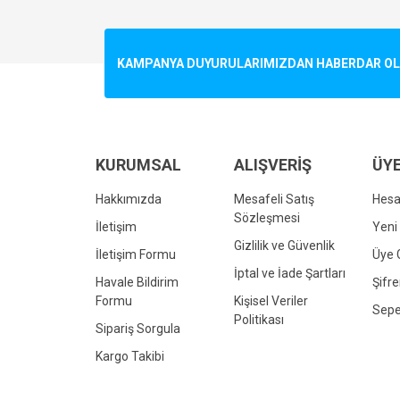
Görüş ve önerileriniz için teşekkür ederiz.
Ürün resmi kalitesiz, bozuk veya görüntülenemiyo
KAMPANYA DUYURULARIMIZDAN HABERDAR OLMA
Ürün açıklamasında eksik bilgiler bulunuyor.
Ürün bilgilerinde hatalar bulunuyor.
Ürün fiyatı diğer sitelerden daha pahalı.
Bu ürüne benzer farklı alternatifler olmalı.
KURUMSAL
ALIŞVERİŞ
ÜYE
Hakkımızda
Mesafeli Satış
Hes
Sözleşmesi
İletişim
Yeni 
Gizlilik ve Güvenlik
İletişim Formu
Üye G
İptal ve İade Şartları
Havale Bildirim
Şifr
Formu
Kişisel Veriler
Sepe
Politikası
Sipariş Sorgula
Kargo Takibi