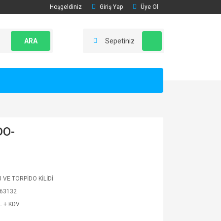
Hoşgeldiniz
Giriş Yap
Üye Ol
ARA
Sepetiniz
DO-
 VE TORPİDO KİLİDİ
63132
L + KDV