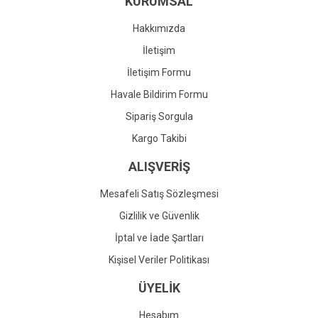
KURUMSAL
Ürün fiyatı diğer sitelerden daha pahalı.
Bu ürüne benzer farklı alternatifler olmalı.
Hakkımızda
İletişim
İletişim Formu
Havale Bildirim Formu
Gönder
Sipariş Sorgula
Kargo Takibi
ALIŞVERİŞ
Mesafeli Satış Sözleşmesi
Gizlilik ve Güvenlik
İptal ve İade Şartları
Kişisel Veriler Politikası
ÜYELİK
Hesabım