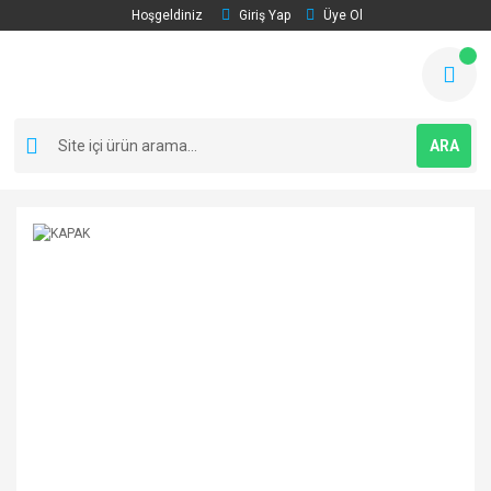
Hoşgeldiniz
Giriş Yap
Üye Ol
ARA