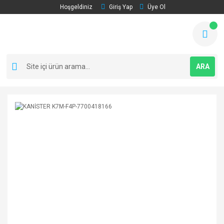
Hoşgeldiniz
Giriş Yap
Üye Ol
ARA