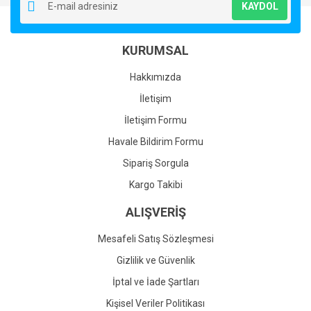
KAYDOL
Ürün açıklamasında eksik bilgiler bulunuyor.
Ürün bilgilerinde hatalar bulunuyor.
KURUMSAL
Ürün fiyatı diğer sitelerden daha pahalı.
Bu ürüne benzer farklı alternatifler olmalı.
Hakkımızda
İletişim
İletişim Formu
Havale Bildirim Formu
Gönder
Sipariş Sorgula
Kargo Takibi
ALIŞVERİŞ
Mesafeli Satış Sözleşmesi
Gizlilik ve Güvenlik
İptal ve İade Şartları
Kişisel Veriler Politikası