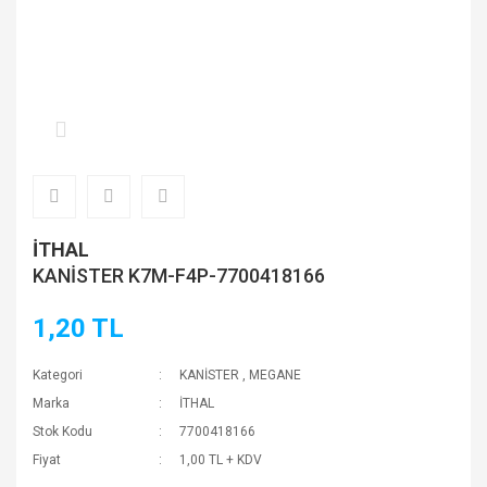
İTHAL
KANİSTER K7M-F4P-7700418166
1,20 TL
Kategori
KANİSTER
,
MEGANE
Marka
İTHAL
Stok Kodu
7700418166
Fiyat
1,00 TL + KDV