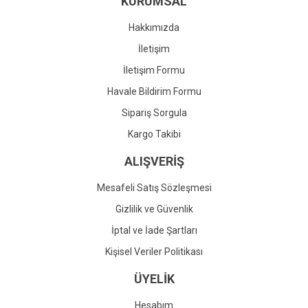
KURUMSAL
Ürün fiyatı diğer sitelerden daha pahalı.
Bu ürüne benzer farklı alternatifler olmalı.
Hakkımızda
İletişim
İletişim Formu
Havale Bildirim Formu
Gönder
Sipariş Sorgula
Kargo Takibi
ALIŞVERİŞ
Mesafeli Satış Sözleşmesi
Gizlilik ve Güvenlik
İptal ve İade Şartları
Kişisel Veriler Politikası
ÜYELİK
Hesabım