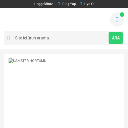
Hoşgeldiniz
Giriş Yap
Üye Ol
ARA