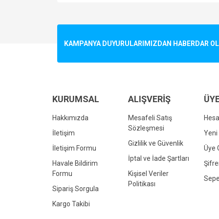
Bu ürünün fiyat bilgisi, resim, ürün açıklamalarında v
Görüş ve önerileriniz için teşekkür ederiz.
Ürün resmi kalitesiz, bozuk veya görüntülenemiyo
KAMPANYA DUYURULARIMIZDAN HABERDAR OLMA
Ürün açıklamasında eksik bilgiler bulunuyor.
Ürün bilgilerinde hatalar bulunuyor.
Ürün fiyatı diğer sitelerden daha pahalı.
Bu ürüne benzer farklı alternatifler olmalı.
KURUMSAL
ALIŞVERİŞ
ÜYE
Hakkımızda
Mesafeli Satış
Hes
Sözleşmesi
İletişim
Yeni 
Gizlilik ve Güvenlik
İletişim Formu
Üye G
İptal ve İade Şartları
Havale Bildirim
Şifr
Formu
Kişisel Veriler
Sepe
Politikası
Sipariş Sorgula
Kargo Takibi