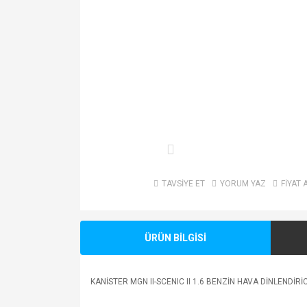
TAVSİYE ET
YORUM YAZ
FİYAT 
ÜRÜN BİLGİSİ
KANİSTER MGN II-SCENIC II 1.6 BENZİN HAVA DİNLENDİR