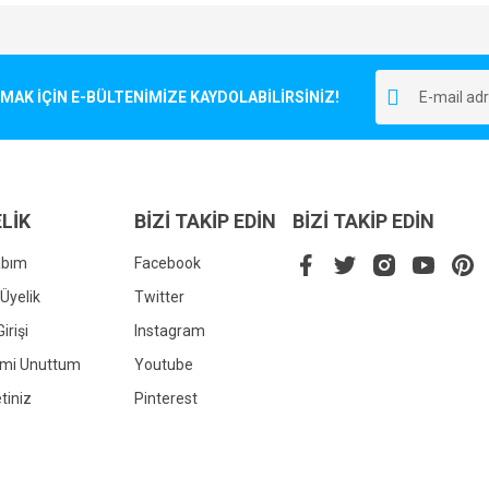
e diğer konularda yetersiz gördüğünüz noktaları öneri formunu kullanarak tarafımı
Bu ürüne ilk yorumu siz yapın!
r.
K İÇİN E-BÜLTENİMİZE KAYDOLABİLİRSİNİZ!
Yorum Yaz
LİK
BİZİ TAKİP EDİN
BİZİ TAKİP EDİN
abım
Facebook
Üyelik
Twitter
irişi
Instagram
Gönder
emi Unuttum
Youtube
tiniz
Pinterest