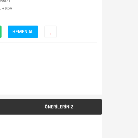
90571
L + KDV
HEMEN AL
ÖNERİLERİNİZ