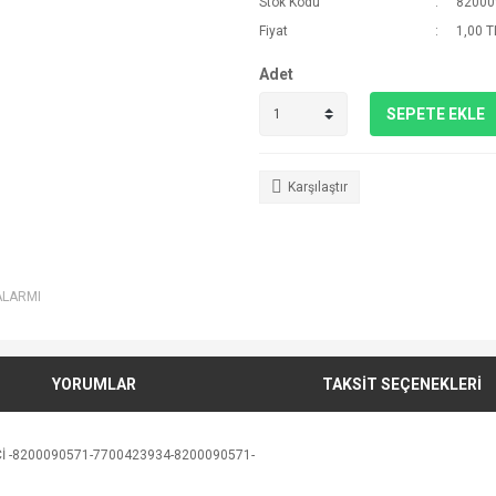
Stok Kodu
82000
Fiyat
1,00 T
Adet
SEPETE EKLE
Karşılaştır
ALARMI
YORUMLAR
TAKSİT SEÇENEKLERİ
İCİ -8200090571-7700423934-8200090571-