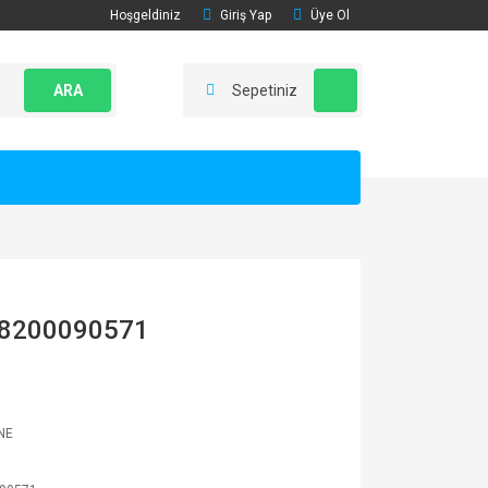
Hoşgeldiniz
Giriş Yap
Üye Ol
ARA
Sepetiniz
 8200090571
NE