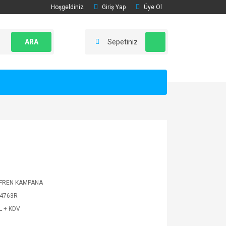
Hoşgeldiniz
Giriş Yap
Üye Ol
ARA
Sepetiniz
FREN KAMPANA
4763R
L + KDV