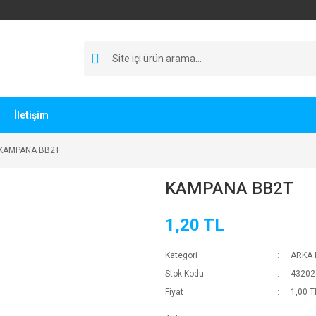
İletişim
KAMPANA BB2T
KAMPANA BB2T
1,20 TL
Kategori
ARKA 
Stok Kodu
43202
Fiyat
1,00 T