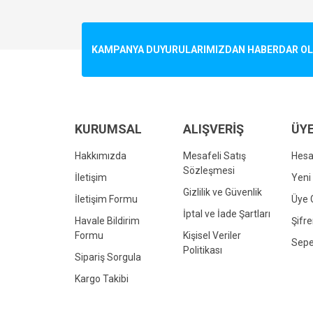
Görüş ve önerileriniz için teşekkür ederiz.
Ürün resmi kalitesiz, bozuk veya görüntülenemiyo
KAMPANYA DUYURULARIMIZDAN HABERDAR OLMA
Ürün açıklamasında eksik bilgiler bulunuyor.
Ürün bilgilerinde hatalar bulunuyor.
Ürün fiyatı diğer sitelerden daha pahalı.
Bu ürüne benzer farklı alternatifler olmalı.
KURUMSAL
ALIŞVERİŞ
ÜYE
Hakkımızda
Mesafeli Satış
Hes
Sözleşmesi
İletişim
Yeni 
Gizlilik ve Güvenlik
İletişim Formu
Üye G
İptal ve İade Şartları
Havale Bildirim
Şifr
Formu
Kişisel Veriler
Sepe
Politikası
Sipariş Sorgula
Kargo Takibi