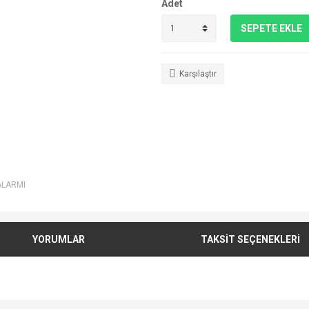
Adet
SEPETE EKLE
Karşılaştır
ALARMI
YORUMLAR
TAKSİT SEÇENEKLERİ
e diğer konularda yetersiz gördüğünüz noktaları öneri formunu kullanarak tarafımı